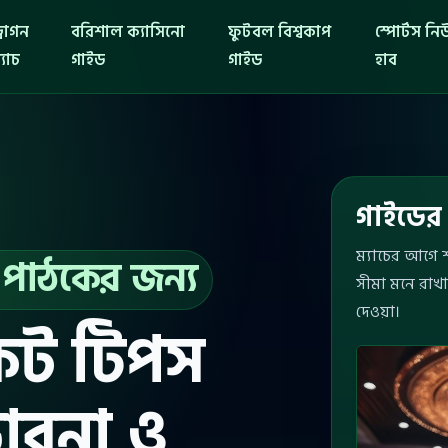
্রাগন
বরিশাল ক্যাসিনো
ফুটবল বিশ্বকাপ
স্পোর্টস ন
্যাচ
গাইড
গাইড
হাব
গাইডের 
ম্যাচের আগে শ
 পাঠকের জন্য
সীমা মনে রাখা
দেওয়া।
কেট টিপস
ভাবনা ও