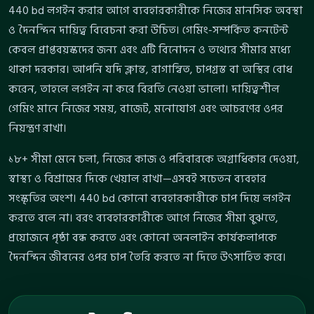
440 bd লগইন করার আগে ব্যবহারকারীকে নিজের মানসিক অবস্থা
ও দৈনন্দিন দায়িত্ব বিবেচনা করা উচিত। গেমিং-সম্পর্কিত কনটেন্ট
কেবল প্রাপ্তবয়স্কদের জন্য এবং এটি বিনোদন ও তথ্যের সীমার মধ্যে
থাকা দরকার। আপনি যদি ক্লান্ত, রাগান্বিত, চাপগ্রস্ত বা অস্থির বোধ
করেন, তাহলে লগইন না করে বিরতি নেওয়া ভালো। দায়িত্বশীল
গেমিং মানে নিজের সময়, বাজেট, মনোযোগ এবং আচরণের ওপর
নিয়ন্ত্রণ রাখা।
১৮+ সীমা মেনে চলা, নিজের কাজ ও পরিবারকে অগ্রাধিকার দেওয়া,
স্বাস্থ্য ও বিশ্রামের দিকে খেয়াল রাখা—এসবই সচেতন ব্যবহার
সংস্কৃতির অংশ। 440 bd কোনো ব্যবহারকারীকে চাপ দিয়ে লগইন
করতে বলে না। বরং ব্যবহারকারীকে আগে নিজের সীমা বুঝতে,
প্রয়োজনে পৃষ্ঠা বন্ধ করতে এবং কোনো অনলাইন কার্যকলাপকে
দৈনন্দিন জীবনের ওপর চাপ তৈরি করতে না দিতে উৎসাহিত করে।