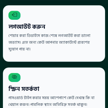
লগআউট করুন
শেয়ার করা ডিভাইসে কাজ শেষে লগআউট করা ভালো
অভ্যাস। এতে অন্য কেউ আপনার অ্যাকাউন্টে প্রবেশের
সুযোগ পায় না।
স্ক্রিন সতর্কতা
পাসওয়ার্ড টাইপ করার সময় আশেপাশে কেউ দেখছে কি না
খেয়াল করুন। পাবলিক স্থানে অতিরিক্ত সতর্ক থাকুন।