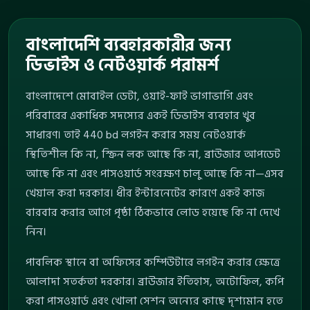
বাংলাদেশি ব্যবহারকারীর জন্য
ডিভাইস ও নেটওয়ার্ক পরামর্শ
বাংলাদেশে মোবাইল ডেটা, ওয়াই-ফাই ভাগাভাগি এবং
পরিবারের একাধিক সদস্যের একই ডিভাইস ব্যবহার খুব
সাধারণ। তাই 440 bd লগইন করার সময় নেটওয়ার্ক
স্থিতিশীল কি না, স্ক্রিন লক আছে কি না, ব্রাউজার আপডেট
আছে কি না এবং পাসওয়ার্ড সংরক্ষণ চালু আছে কি না—এসব
খেয়াল করা দরকার। ধীর ইন্টারনেটের কারণে একই কাজ
বারবার করার আগে পৃষ্ঠা ঠিকভাবে লোড হয়েছে কি না দেখে
নিন।
পাবলিক স্থানে বা অফিসের কম্পিউটারে লগইন করার ক্ষেত্রে
আলাদা সতর্কতা দরকার। ব্রাউজার ইতিহাস, অটোফিল, কপি
করা পাসওয়ার্ড এবং খোলা সেশন অন্যের কাছে দৃশ্যমান হতে