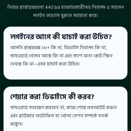
নিচের প্রশ্নোত্তরগুলো 440 bd ব্যবহারকারীদের নিরাপদ ও সচেতন
লগইন অভ্যাস বুঝতে সহায়তা করে।
লগইনের আগে কী যাচাই করা উচিত?
আপনি প্রাপ্তবয়স্ক ১৮+ কি না, ডিভাইস নিরাপদ কি না,
পাসওয়ার্ড গোপন আছে কি না এবং পাশে অন্য কেউ স্ক্রিন
দেখছে কি না—এসব যাচাই করা উচিত।
শেয়ার করা ডিভাইসে কী করব?
পাসওয়ার্ড সংরক্ষণ করবেন না, কাজ শেষে লগআউট করুন
এবং ব্রাউজার অটোফিল বা খোলা সেশন সম্পর্কে সতর্ক
থাকুন।