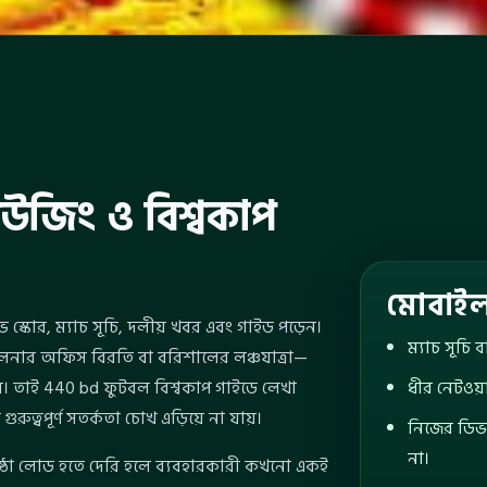
াউজিং ও বিশ্বকাপ
মোবাইল 
 স্কোর, ম্যাচ সূচি, দলীয় খবর এবং গাইড পড়েন।
ম্যাচ সূচি
ফে, খুলনার অফিস বিরতি বা বরিশালের লঞ্চযাত্রা—
যম। তাই 440 bd ফুটবল বিশ্বকাপ গাইডে লেখা
ধীর নেটওয়ার
গুরুত্বপূর্ণ সতর্কতা চোখ এড়িয়ে না যায়।
নিজের ডিভ
না।
ৃষ্ঠা লোড হতে দেরি হলে ব্যবহারকারী কখনো একই