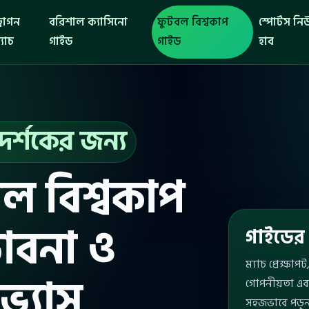
্রাগন
বরিশাল ক্যাসিনো
ফুটবল বিশ্বকাপ
স্পোর্টস ন
্যাচ
গাইড
গাইড
হাব
দর্শকের জন্য
ল বিশ্বকাপ
ভাবনা ও
গাইডের
ম্যাচ প্রেক্ষা
ভ্যাস
গোপনীয়তা এব
সহজভাবে পড়ু