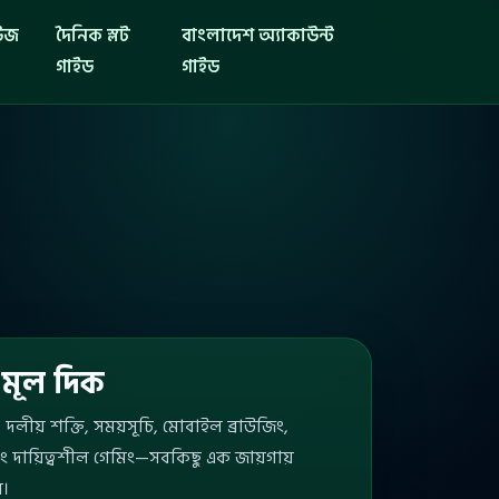
িউজ
দৈনিক স্লট
বাংলাদেশ অ্যাকাউন্ট
গাইড
গাইড
 মূল দিক
পট, দলীয় শক্তি, সময়সূচি, মোবাইল ব্রাউজিং,
ং দায়িত্বশীল গেমিং—সবকিছু এক জায়গায়
ন।