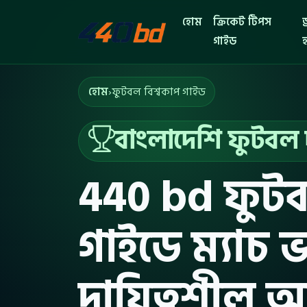
হোম
ক্রিকেট টিপস
ড
গাইড
হ
হোম
›
ফুটবল বিশ্বকাপ গাইড
বাংলাদেশি ফুটবল 
440 bd ফুটব
গাইডে ম্যাচ 
দায়িত্বশীল অ