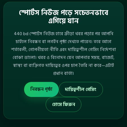
স্পোর্টস নিউজ পড়ে সচেতনভাবে
এগিয়ে যান
440 bd স্পোর্টস নিউজ হাবে ক্রীড়া খবর পড়ার পর আপনি
চাইলে নিবন্ধন বা লগইন পৃষ্ঠা দেখতে পারেন। তবে আগে
শর্তাবলী, গোপনীয়তা নীতি এবং দায়িত্বশীল গেমিং নির্দেশনা
বোঝা ভালো। খবর ও বিনোদন যেন আপনার সময়, বাজেট,
স্বাস্থ্য বা ব্যক্তিগত দায়িত্বের ওপর চাপ তৈরি না করে—এটাই
প্রধান বার্তা।
নিবন্ধন পৃষ্ঠা
দায়িত্বশীল গেমিং
হোমে ফিরুন