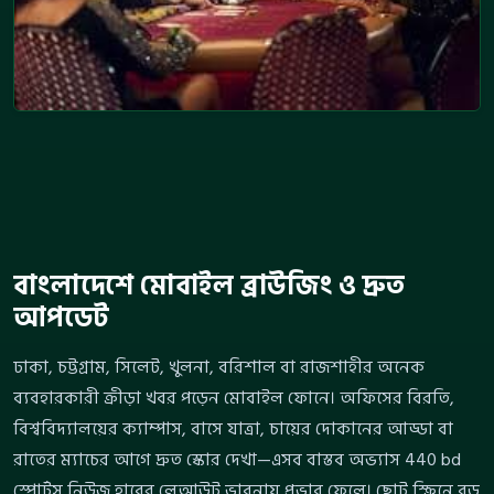
বাংলাদেশে মোবাইল ব্রাউজিং ও দ্রুত
আপডেট
ঢাকা, চট্টগ্রাম, সিলেট, খুলনা, বরিশাল বা রাজশাহীর অনেক
ব্যবহারকারী ক্রীড়া খবর পড়েন মোবাইল ফোনে। অফিসের বিরতি,
বিশ্ববিদ্যালয়ের ক্যাম্পাস, বাসে যাত্রা, চায়ের দোকানের আড্ডা বা
রাতের ম্যাচের আগে দ্রুত স্কোর দেখা—এসব বাস্তব অভ্যাস 440 bd
স্পোর্টস নিউজ হাবের লেআউট ভাবনায় প্রভাব ফেলে। ছোট স্ক্রিনে বড়