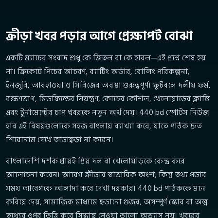
ক্রীড়া খবর পড়ার আগে প্রেক্ষাপট বোঝা
একটি ম্যাচের সংবাদ শুধু কে জিতল বা কে হারল—এই প্রশ্নে শেষ হয়
না। ক্রিকেটে পিচের আচরণ, ব্যাটিং অর্ডার, বোলিং পরিকল্পনা,
ইনজুরি, আবহাওয়া ও সিরিজের অবস্থা গুরুত্বপূর্ণ। ফুটবলে দলীয় ফর্ম,
রক্ষণভাগ, মিডফিল্ডের নিয়ন্ত্রণ, কোচের কৌশল, খেলোয়াড়ের ক্লান্তি
এবং টুর্নামেন্টের চাপ খবরকে নতুন অর্থ দেয়। 440 bd স্পোর্টস নিউজ
হাব এই বিষয়গুলোকে সহজ বাংলায় ব্যাখ্যা করে, যাতে পাঠক দ্রুত
শিরোনাম দেখে তাড়াহুড়া না করেন।
বাংলাদেশি দর্শক প্রায়ই প্রিয় দল বা খেলোয়াড়কে কেন্দ্র করে
আলোচনা করেন। আবেগ ক্রীড়ার স্বাভাবিক অংশ, কিন্তু তথ্য পড়ার
সময় আবেগকে আলাদা করে দেখা দরকার। 440 bd পাঠককে মনে
করিয়ে দেয়, সামাজিক মাধ্যমে ছড়ানো গুজব, অসম্পূর্ণ স্কোর বা অল্প
তথ্যের ওপর ভিত্তি করে সিদ্ধান্ত নেওয়া ভালো অভ্যাস নয়। খবরের